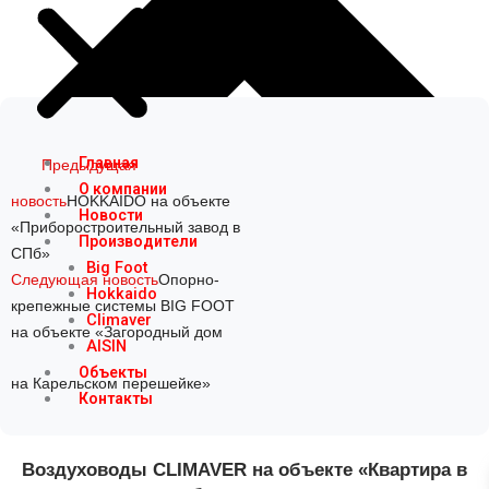
Prev
Next
Главная
Предыдущая
О компании
новость
HOKKAIDO на объекте
Новости
«Приборостроительный завод в
Производители
СПб»
Big Foot
Следующая новость
Опорно-
Hokkaido
крепежные системы BIG FOOT
Climaver
на объекте «Загородный дом
AISIN
Объекты
на Карельском перешейке»
Контакты
Воздуховоды CLIMAVER на объекте «Квартира в