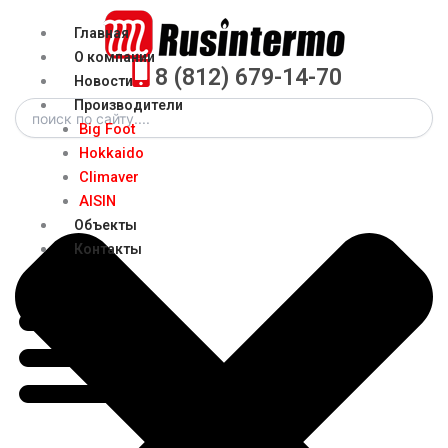
Перейти
Menu
Главная
к
О компании
содержимому
8 (812) 679-14-70
Новости
Search
Производители
Big Foot
Hokkaido
Climaver
AISIN
Объекты
Контакты