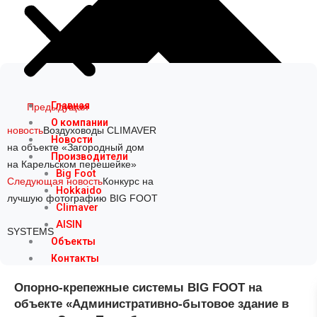
Prev
Next
Главная
Предыдущая
О компании
новость
Воздуховоды CLIMAVER
Новости
на объекте «Загородный дом
Производители
на Карельском перешейке»
Big Foot
Следующая новость
Конкурс на
Hokkaido
лучшую фотографию BIG FOOT
Climaver
AISIN
SYSTEMS
Объекты
Контакты
Опорно-крепежные системы BIG FOOT на
объекте «Административно-бытовое здание в