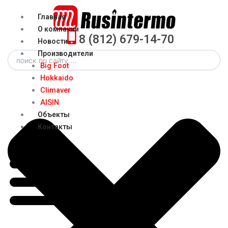
Перейти
Menu
Главная
к
О компании
содержимому
8 (812) 679-14-70
Новости
Search
Производители
Big Foot
Hokkaido
Climaver
AISIN
Объекты
Контакты