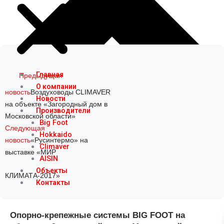
Prev
Next
Главная
Предыдущая
О компании
новость
Воздуховоды CLIMAVER
Новости
на объекте «Загородный дом в
Производители
Московской области»
Big Foot
Следующая
Hokkaido
новость
«Русинтермо» на
Climaver
выставке «МИР
AISIN
Объекты
КЛИМАТА-2017»
Контакты
Опорно-крепежные системы BIG FOOT на