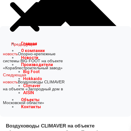
Prev
Next
Главная
Предыдущая
О компании
новость
Опорно-крепежные
Новости
системы BIG FOOT на объекте
Производители
«Кораблестроительный завод»
Big Foot
Следующая
Hokkaido
новость
Воздуховоды CLIMAVER
Climaver
на объекте «Загородный дом в
AISIN
Объекты
Московской области»
Контакты
Воздуховоды CLIMAVER на объекте