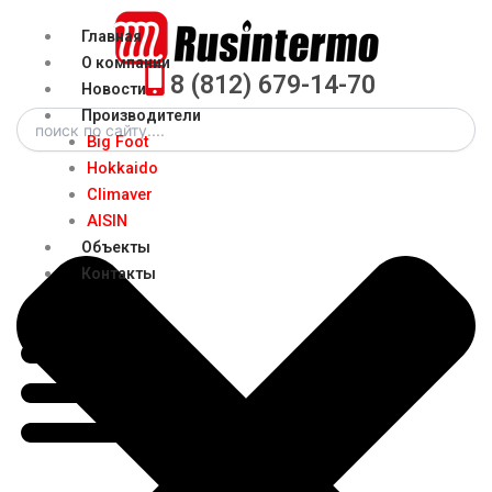
Перейти
Menu
Главная
к
О компании
содержимому
8 (812) 679-14-70
Новости
Search
Производители
Big Foot
Hokkaido
Climaver
AISIN
Объекты
Контакты