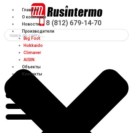
Перейти
Menu
Главная
к
О компании
содержимому
8 (812) 679-14-70
Новости
Search
Производители
Big Foot
Hokkaido
Climaver
AISIN
Объекты
Контакты