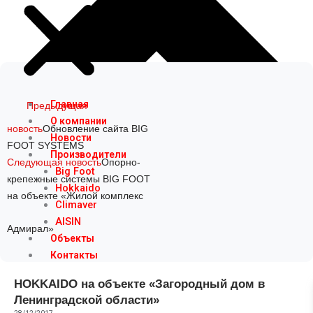
Prev
Next
Главная
Предыдущая
О компании
новость
Обновление сайта BIG
Новости
FOOT SYSTEMS
Производители
Следующая новость
Опорно-
Big Foot
крепежные системы BIG FOOT
Hokkaido
на объекте «Жилой комплекс
Climaver
AISIN
Адмирал»
Объекты
Контакты
HOKKAIDO на объекте «Загородный дом в
Ленинградской области»