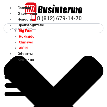
Перейти
Menu
Главная
к
О компании
содержимому
8 (812) 679-14-70
Новости
Search
Производители
Big Foot
Hokkaido
Climaver
AISIN
Объекты
Контакты