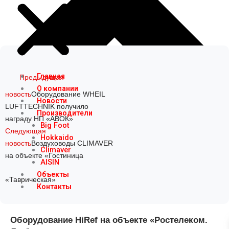
Prev
Next
Главная
Предыдущая
О компании
новость
Оборудование WHEIL
Новости
LUFTTECHNIK получило
Производители
награду НП «АВОК»
Big Foot
Следующая
Hokkaido
новость
Воздуховоды CLIMAVER
Climaver
на объекте «Гостиница
AISIN
Объекты
«Таврическая»
Контакты
Оборудование HiRef на объекте «Ростелеком.