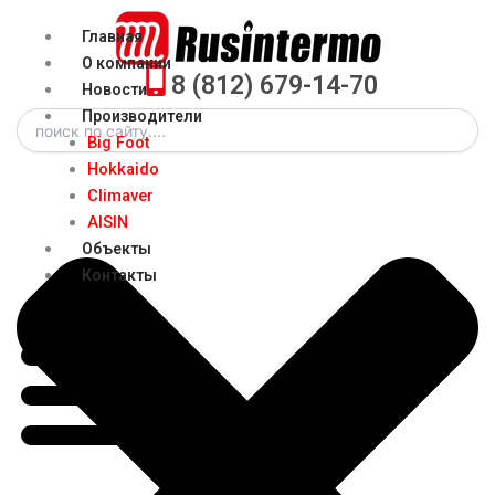
Перейти
Menu
Главная
к
О компании
содержимому
8 (812) 679-14-70
Новости
Search
Производители
Big Foot
Hokkaido
Climaver
AISIN
Объекты
Контакты