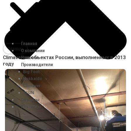
Главная
Назад
О компании
Climaver на объектах России, выполненных в 2013
Новости
году
Производители
Big Foot
Hokkaido
Climaver
AISIN
Объекты
Контакты