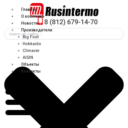
Перейти
Menu
Главная
к
О компании
содержимому
8 (812) 679-14-70
Новости
Search
Производители
Big Foot
Hokkaido
Climaver
AISIN
Объекты
Контакты