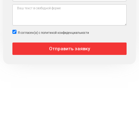
l
л
M
e
s
s
a
Я согласен(а) с политикой конфиденциальности
g
e
Отправить заявку