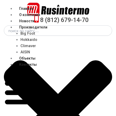
Перейти
Menu
Главная
к
О компании
содержимому
8 (812) 679-14-70
Новости
Search
Производители
Big Foot
Hokkaido
Climaver
AISIN
Объекты
Контакты