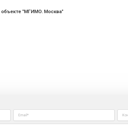
 объекте "МГИМО. Москва"
E
т
m
е
a
л