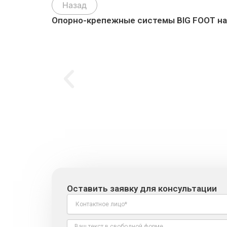
Назад
Опорно-крепежные системы BIG FOOT на
P
r
e
Оставить заявку для консультации
v
N
a
m
M