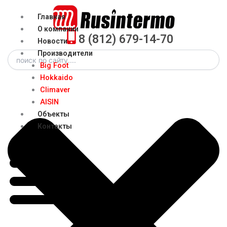
Перейти
Menu
Главная
к
О компании
содержимому
8 (812) 679-14-70
Новости
Search
Производители
Big Foot
Hokkaido
Climaver
AISIN
Объекты
Контакты