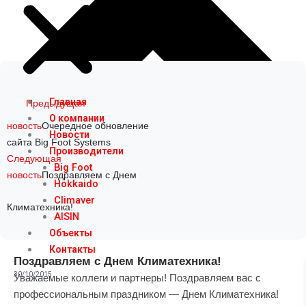
Prev
Next
Главная
Предыдущая
О компании
новость
Очередное обновление
Новости
сайта Big Foot Systems
Производители
Следующая
Big Foot
новость
Поздравляем с Днем
Hokkaido
Climaver
Климатехника!
AISIN
Объекты
Контакты
Поздравляем с Днем Климатехника!
30/10/2015
Уважаемые коллеги и партнеры! Поздравляем вас с
профессиональным праздником — Днем Климатехника!