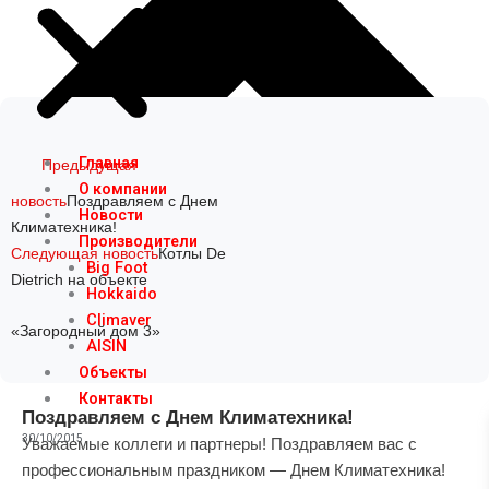
Prev
Next
Главная
Предыдущая
О компании
новость
Поздравляем с Днем
Новости
Климатехника!
Производители
Следующая новость
Котлы De
Big Foot
Dietrich на объекте
Hokkaido
Climaver
«Загородный дом 3»
AISIN
Объекты
Контакты
Поздравляем с Днем Климатехника!
30/10/2015
Уважаемые коллеги и партнеры! Поздравляем вас с
профессиональным праздником — Днем Климатехника!