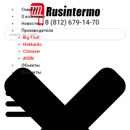
Перейти
Menu
Главная
к
О компании
содержимому
8 (812) 679-14-70
Новости
Search
Производители
Big Foot
Hokkaido
Climaver
AISIN
Объекты
Контакты